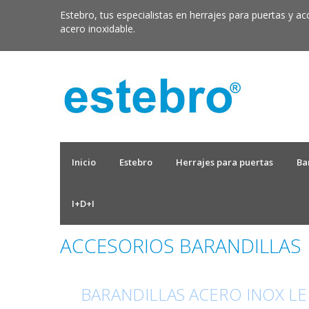
Estebro, tus especialistas en herrajes para puertas y ac
acero inoxidable.
Inicio
Estebro
Herrajes para puertas
Ba
I+D+I
ACCESORIOS BARANDILLAS
BARANDILLAS ACERO INOX LE