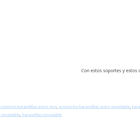
Con estos soportes y estos
ccesorios barandillas acero inox
,
accesorios barandillas acero inoxidable
,
bara
o inoxidable
,
barandillas inoxidable