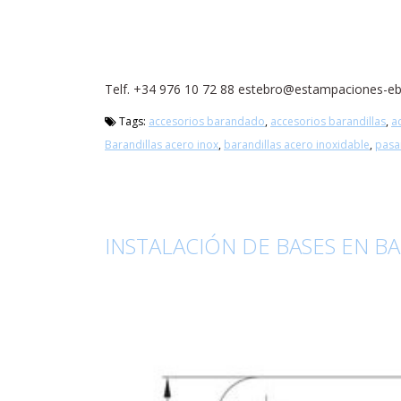
Telf. +34 976 10 72 88 estebro@estampaciones-e
Tags:
accesorios barandado
,
accesorios barandillas
,
a
Barandillas acero inox
,
barandillas acero inoxidable
,
pas
INSTALACIÓN DE BASES EN B