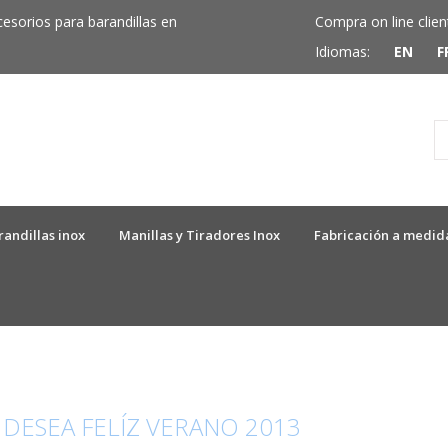
cesorios para barandillas en
Compra on line clien
Idiomas:
EN
F
randillas inox
Manillas y Tiradores Inox
Fabricación a medid
 DESEA FELÍZ VERANO 2013