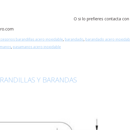
O si lo prefieres contacta co
bro.com
ccesorios barandillas acero inoxidable
,
barandado
,
barandado acero inoxidab
amanos
,
pasamanos acero inoxidable
ARANDILLAS Y BARANDAS