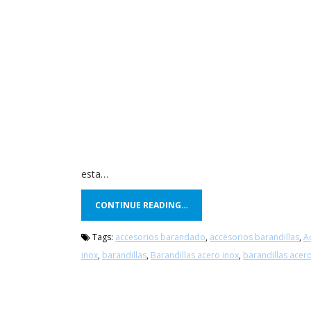
esta…
CONTINUE READING…
Tags:
accesorios barandado
,
accesorios barandillas
,
A
inox
,
barandillas
,
Barandillas acero inox
,
barandillas acer