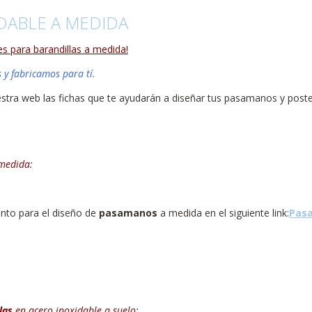
DABLE A MEDIDA
s para barandillas a medida!
 y fabricamos para tí.
stra web las fichas que te ayudarán a diseñar tus pasamanos y poste
medida:
nto para el diseño de
pasamanos
a medida en el siguiente link:
Pasa
las
en acero inoxidable
a suelo
: