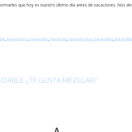
formarles que hoy es nuestro último día antes de vacaciones. Nos de
ble
,
barandados
,
barandales
,
barandas
,
barandas inox
,
barandillas
,
Barandilla
IDABLE ¿TE GUSTA MEZCLAR?