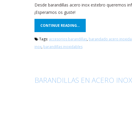
Desde barandillas acero inox estebro queremos in
¡Esperamos os guste!
CONTINUE READING…
Tags:
accesorios barandillas
,
barandado acero inoxida
inox
,
barandillas inoxidables
BARANDILLAS EN ACERO INOX