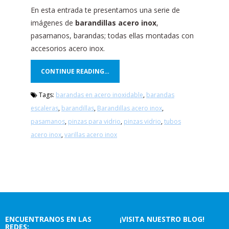
En esta entrada te presentamos una serie de
imágenes de
barandillas acero inox
,
pasamanos, barandas; todas ellas montadas con
accesorios acero inox.
CONTINUE READING…
Tags:
barandas en acero inoxidable
,
barandas
escaleras
,
barandillas
,
Barandillas acero inox
,
pasamanos
,
pinzas para vidrio
,
pinzas vidrio
,
tubos
acero inox
,
varillas acero inox
ENCUENTRANOS EN LAS
¡VISITA NUESTRO BLOG!
REDES: