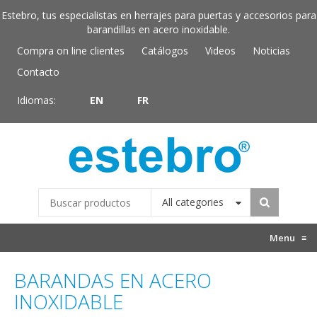
Estebro, tus especialistas en herrajes para puertas y accesorios para
barandillas en acero inoxidable.
Compra on line clientes
Catálogos
Videos
Noticias
Contacto
Idiomas:
EN
FR
All categories
Menu
≡
BARANDAS EN ACERO
INOXIDABLE