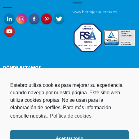
www.herrajespuertas.es
DÓNDE ESTAMOS
Estampaciones EBRO, S.L.
Estebro utiliza cookies para mejorar su experiencia
Polg. Ind. Malpica-Alfindén C/H
cuando navega por nuestra página. Este sitio web
naves 10, 12, 14 y 5 50171 La
utiliza cookies propias. No se usan para la
Puebla de Alfindén Zaragoza,
elaboración de perfiles. Para más información
España
consulte nuestra.
Política de cookies
Aviso Legal
I
Política de cookies
I
Telf. +34 976 107 288
Política de privacidad
Fax. +34 976 108 058
Aceptar todo
Programa operativo FEDER Aragón