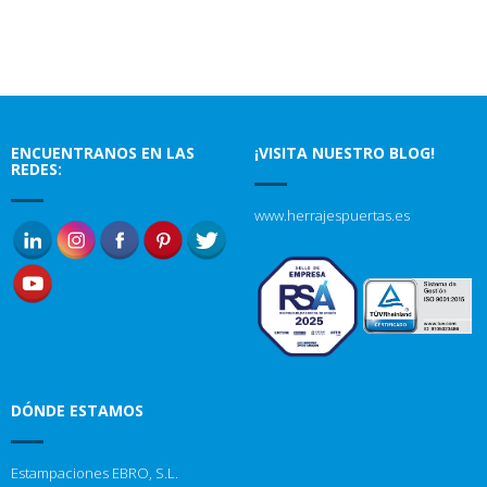
ENCUENTRANOS EN LAS
¡VISITA NUESTRO BLOG!
REDES:
www.herrajespuertas.es
DÓNDE ESTAMOS
Estampaciones EBRO, S.L.