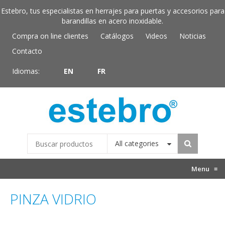
Estebro, tus especialistas en herrajes para puertas y accesorios para
barandillas en acero inoxidable.
Compra on line clientes
Catálogos
Videos
Noticias
Contacto
Idiomas:
EN
FR
All categories
Menu
≡
PINZA VIDRIO