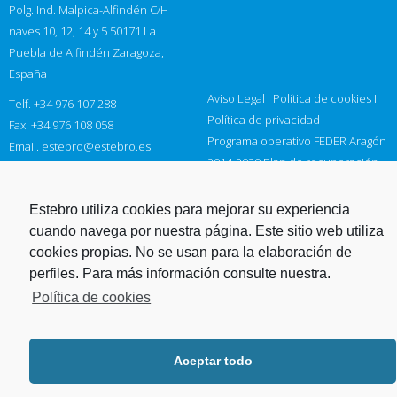
Polg. Ind. Malpica-Alfindén C/H
naves 10, 12, 14 y 5 50171 La
Puebla de Alfindén Zaragoza,
España
Aviso Legal
I
Política de cookies
I
Telf. +34 976 107 288
Política de privacidad
Fax. +34 976 108 058
Programa operativo FEDER Aragón
Email.
estebro@estebro.es
2014-2020
Plan de recuperación,
transformación y resiliencia
Programa FEDER 2021-2027
Estebro utiliza cookies para mejorar su experiencia
cuando navega por nuestra página. Este sitio web utiliza
cookies propias. No se usan para la elaboración de
perfiles. Para más información consulte nuestra.
Estebro 2015. Derechos reservados.
Política de cookies
Aceptar todo