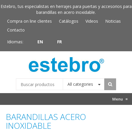
Estebro, tus especialistas en herrajes para puertas y accesorios para
barandillas en acero inoxidable.
Compra on line clientes
Catálogos
Videos
Noticias
Contacto
Idiomas:
EN
FR
All categories
Menu
≡
BARANDILLAS ACERO
INOXIDABLE