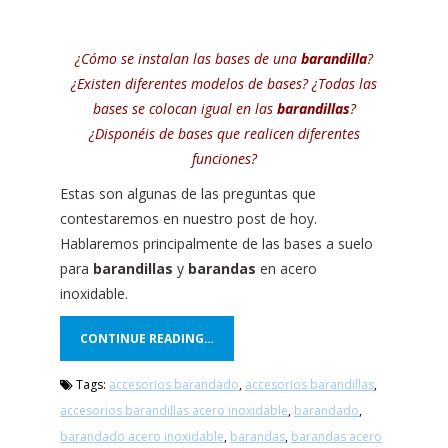
¿Cómo se instalan las bases de una
barandilla
?
¿Existen diferentes modelos de bases? ¿Todas las
bases se colocan igual en las
barandillas
?
¿Disponéis de bases que realicen diferentes
funciones?
Estas son algunas de las preguntas que
contestaremos en nuestro post de hoy.
Hablaremos principalmente de las bases a suelo
para
barandillas
y
barandas
en acero
inoxidable.
CONTINUE READING…
Tags:
accesorios barandado
,
accesorios barandillas
,
accesorios barandillas acero inoxidable
,
barandado
,
barandado acero inoxidable
,
barandas
,
barandas acero