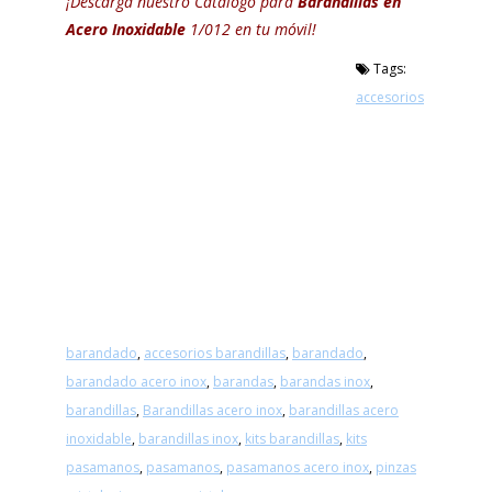
¡Descarga nuestro Catálogo para
Barandillas en
Acero Inoxidable
1/012 en tu móvil!
Tags:
accesorios
barandado
,
accesorios barandillas
,
barandado
,
barandado acero inox
,
barandas
,
barandas inox
,
barandillas
,
Barandillas acero inox
,
barandillas acero
inoxidable
,
barandillas inox
,
kits barandillas
,
kits
pasamanos
,
pasamanos
,
pasamanos acero inox
,
pinzas