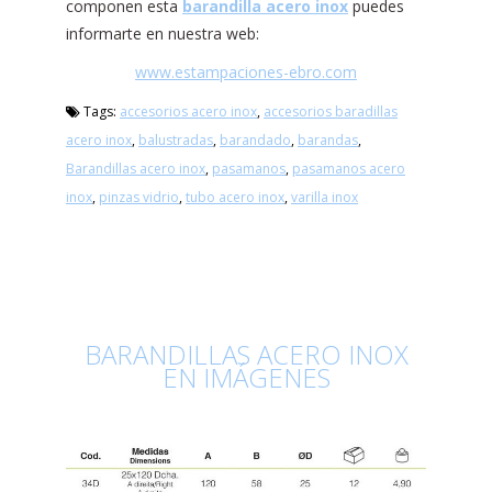
componen esta
barandilla acero inox
puedes
informarte en nuestra web:
www.estampaciones-ebro.com
Tags:
accesorios acero inox
,
accesorios baradillas
acero inox
,
balustradas
,
barandado
,
barandas
,
Barandillas acero inox
,
pasamanos
,
pasamanos acero
inox
,
pinzas vidrio
,
tubo acero inox
,
varilla inox
BARANDILLAS ACERO INOX
EN IMÁGENES