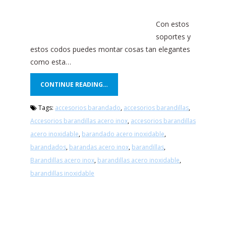
Con estos
soportes y
estos codos puedes montar cosas tan elegantes
como esta…
CONTINUE READING…
Tags:
accesorios barandado
,
accesorios barandillas
,
Accesorios barandillas acero inox
,
accesorios barandillas
acero inoxidable
,
barandado acero inoxidable
,
barandados
,
barandas acero inox
,
barandillas
,
Barandillas acero inox
,
barandillas acero inoxidable
,
barandillas inoxidable