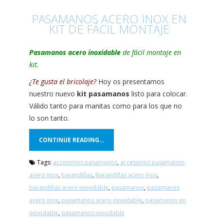
PASAMANOS ACERO INOX EN
KIT DE FÁCIL MONTAJE
Pasamanos acero inoxidable
de fácil montaje en
kit.
¿Te gusta el bricolaje?
Hoy os presentamos
nuestro nuevo
kit pasamanos
listo para colocar.
Válido tanto para manitas como para los que no
lo son tanto.
CONTINUE READING…
Tags:
accesorios pasamanos
,
accesorios pasamanos
acero inox
,
barandillas
,
Barandillas acero inox
,
barandillas acero inoxidable
,
pasamanos
,
pasamanos
acero inox
,
pasamanos acero inoxidable
,
pasamanos en
inoxidable
,
pasamanos inoxidable