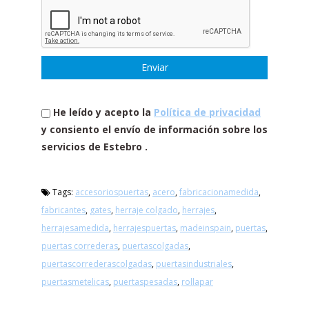
He leído y acepto la
Política de privacidad
y consiento el envío de información sobre los
servicios de Estebro .
Tags:
accesoriospuertas
,
acero
,
fabricacionamedida
,
fabricantes
,
gates
,
herraje colgado
,
herrajes
,
herrajesamedida
,
herrajespuertas
,
madeinspain
,
puertas
,
puertas correderas
,
puertascolgadas
,
puertascorrederascolgadas
,
puertasindustriales
,
puertasmetelicas
,
puertaspesadas
,
rollapar