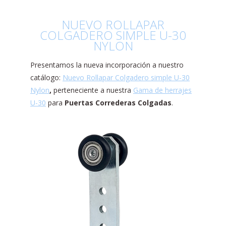
NUEVO ROLLAPAR
COLGADERO SIMPLE U-30
NYLON
Presentamos la nueva incorporación a nuestro
catálogo:
Nuevo Rollapar Colgadero simple U-30
Nylon
,
perteneciente a nuestra
Gama de herrajes
U-30
para
Puertas Correderas Colgadas
.