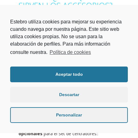
SIRVEN LOS ACCESORIOS?
Accesorio Set de bases con imán:
Estebro utiliza cookies para mejorar su experiencia
Gracias a los imanes del Set de bases con imán
cuando navega por nuestra página. Este sitio web
(Cod PO-0120) el Posicionador queda
utiliza cookies propias. No se usan para la
elaboración de perfiles. Para más información
fuertemente fijado al perfil lo que facilita la
alineación de los pernios incluso en perfiles en
consulte nuestra.
Política de cookies
vertical.
Accesorio Set de centradores M4:
Aceptar todo
El set de centradores permite ajustar la
separación entre el perfil y la puerta según sea la
Descartar
medida del pernio.
El Posicionador de Pernios (Cod. PO-01) incorpora
por defecto un set de centradores de Ø4 mm.
Personalizar
En Estebro disponemos de tres
medidas
opcionales
para el Set de centradores::