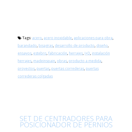
Tags:
acero
,
acero inoxidable
,
aplicaciones para obra
,
barandado
,
bisagras
,
desarrollo de producto
,
diseño
,
ensayos
,
estebro
,
fabricación
,
herrajes
,
I+D
,
instalación
herrajes
,
madeinspain
,
obras
,
producto a medida
,
proyectos
,
puertas
,
puertas correderas
,
puertas
correderas colgadas
SET DE CENTRADORES PARA
POSICIONADOR DE PERNIOS