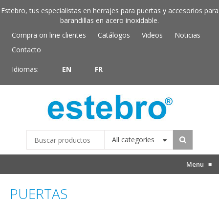
Estebro, tus especialistas en herrajes para puertas y accesorios para
barandillas en acero inoxidable.
Compra on line clientes
Catálogos
Videos
Noticias
Contacto
Idiomas:
EN
FR
All categories
Menu
≡
PUERTAS