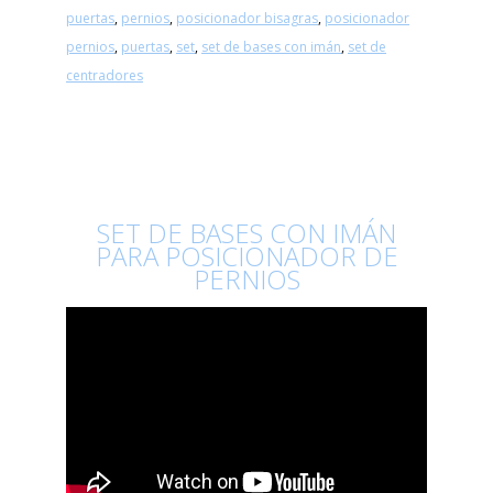
puertas
,
pernios
,
posicionador bisagras
,
posicionador
pernios
,
puertas
,
set
,
set de bases con imán
,
set de
centradores
SET DE BASES CON IMÁN
PARA POSICIONADOR DE
PERNIOS