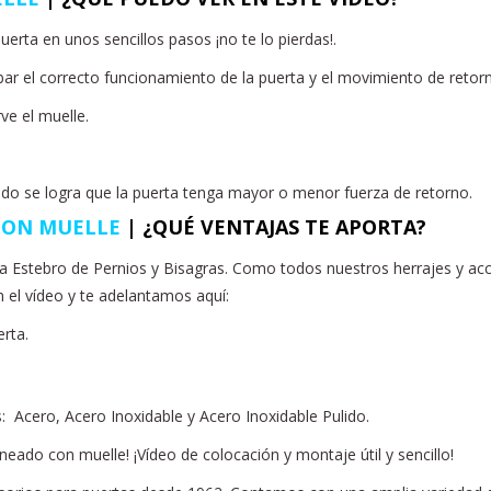
ta en unos sencillos pasos ¡no te lo pierdas!.
ar el correcto funcionamiento de la puerta y el movimiento de retor
e el muelle.
eado se logra que la puerta tenga mayor o menor fuerza de retorno.
 CON MUELLE
|
¿QUÉ VENTAJAS TE APORTA?
lia Estebro de Pernios y Bisagras. Como todos nuestros herrajes y ac
 el vídeo y te adelantamos aquí:
erta.
s: Acero, Acero Inoxidable y Acero Inoxidable Pulido.
rneado con muelle! ¡Vídeo de colocación y montaje útil y sencillo!