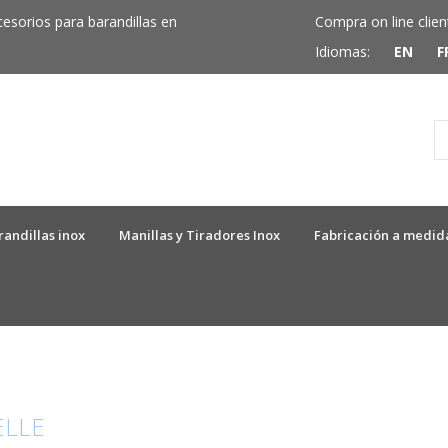
cesorios para barandillas en
Compra on line clien
Idiomas:
EN
F
randillas inox
Manillas y Tiradores Inox
Fabricación a medid
ELLE