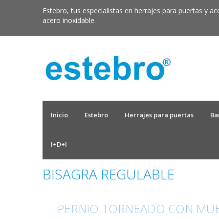
Estebro, tus especialistas en herrajes para puertas y ac
acero inoxidable.
Inicio
Estebro
Herrajes para puertas
Ba
I+D+I
BISAGRA REGULABLE
PERNIO TORNEADO CON MU