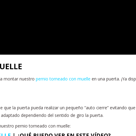
UELLE
ra montar nuestro
pernio torneado con muelle
en una puerta. ¡Ya dis
te que la puerta pueda realizar un pequeño “auto cierre” evitando que
 adaptado dependiendo del sentido de giro la puerta.
 nuestro pernio torneado con muelle:
ELLE
| ¿QUÉ PUEDO VER EN ESTE VÍDEO?