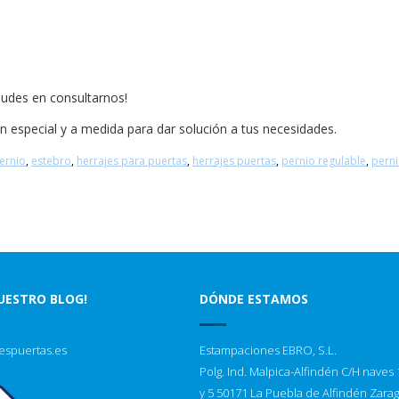
dudes en consultarnos!
n especial y a medida para dar solución a tus necesidades.
ernio
,
estebro
,
herrajes para puertas
,
herrajes puertas
,
pernio regulable
,
pern
NUESTRO BLOG!
DÓNDE ESTAMOS
espuertas.es
Estampaciones EBRO, S.L.
Polg. Ind. Malpica-Alfindén C/H naves 1
y 5 50171 La Puebla de Alfindén Zara