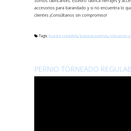
Somos fabricantes. Estebro fabrica herrajes y acc
accesorios para barandado y si no encuentra lo que
clientes ¡Consúltanos sin compromiso!
Tags:
bisagra regulable
,
bisagras puertas
,
colocacion p
PERNIO TORNEADO REGULA