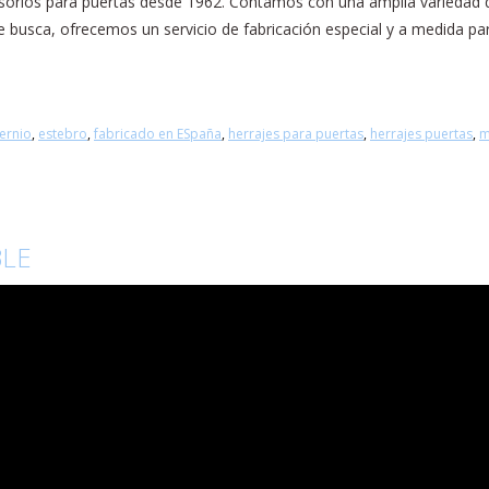
esorios para puertas desde 1962. Contamos con una amplia variedad d
 busca, ofrecemos un servicio de fabricación especial y a medida pa
ernio
,
estebro
,
fabricado en ESpaña
,
herrajes para puertas
,
herrajes puertas
,
m
BLE