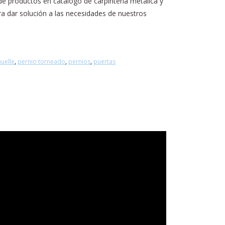
e productos en catálogo de carpintería metálica y
ra dar solución a las necesidades de nuestros
uelle
,
pernio torneado
,
pernios
,
puertas