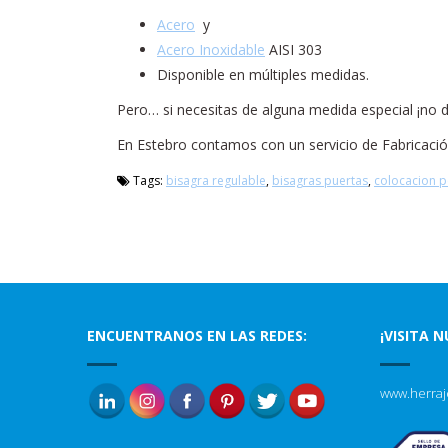
Acero
y
Acero Inoxidable
AISI 303
Disponible en múltiples medidas.
Pero… si necesitas de alguna medida especial ¡no 
En Estebro contamos con un servicio de Fabricació
Tags:
bisagra regulable
,
bisagras puertas
,
colocacion p
ENCUENTRANOS EN LAS REDES:
¡VISITA 
www.herraj