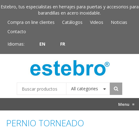
Estebro, tus especialistas en herrajes para puertas y accesorios para
barandillas en acero inoxidable.
Compra on line clientes
Catálogos
Videos
Noticias
Contacto
Idiomas:
EN
FR
All categories
Menu
≡
PERNIO TORNEADO