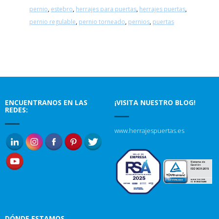
pernio
,
estebro
,
herrajes para puertas
,
herrajes puertas
,
pernio regulable
,
pernio torneado
,
pernios
,
puertas
ENCUENTRANOS EN LAS
¡VISITA NUESTRO BLOG!
REDES:
www.herrajespuertas.es
DÓNDE ESTAMOS