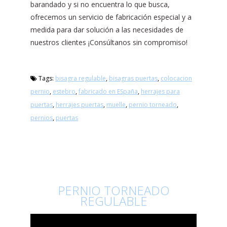
barandado y si no encuentra lo que busca,
ofrecemos un servicio de fabricación especial y a
medida para dar solución a las necesidades de
nuestros clientes ¡Consúltanos sin compromiso!
Tags:
bisagra regulable
,
bisagras puertas
,
colocacion
pernio
,
estebro
,
fabricado en ESpaña
,
herrajes para
puertas
,
herrajes puertas
,
muelle
,
pernio torneado
,
pernios
,
puertas
PERNIO TORNEADO
REGULABLE