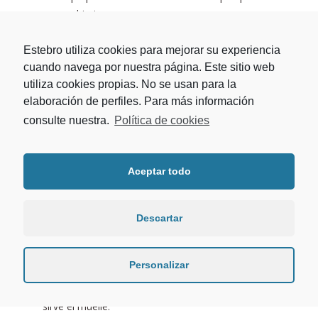
abierta.
¡Y tiene
mano, izquieda o derecha
!
Diseño adaptado dependiendo del sentido
Estebro utiliza cookies para mejorar su experiencia
de giro la puerta.
cuando navega por nuestra página. Este sitio web
utiliza cookies propias. No se usan para la
En el vídeo podrás ver todas las características de
elaboración de perfiles. Para más información
nuestro pernio torneado con muelle:
consulte nuestra.
Política de cookies
VIDEO PERNIO TORNEADO CON
MUELLE
| ¿QUÉ PUEDO VER EN
ESTE VÍDEO?
Aceptar todo
Te mostramos cómo montar el pernio sobre una
puerta en unos sencillos pasos ¡no te lo pierdas!.
Descartar
Vídeo de colocación fácil en el que podrás
comprobar el correcto funcionamiento de la
puerta y el movimiento de retorno.
Personalizar
Además en el vídeo podrás comprobar para qué
sirve el muelle.