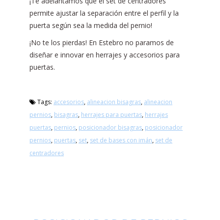
¡Te adelantamos que el set de centradores
permite ajustar la separación entre el perfil y la
puerta según sea la medida del pernio!
¡No te los pierdas! En Estebro no paramos de
diseñar e innovar en herrajes y accesorios para
puertas.
Tags:
accesorios
,
alineacion bisagras
,
alineacion
pernios
,
bisagras
,
herrajes para puertas
,
herrajes
puertas
,
pernios
,
posicionador bisagras
,
posicionador
pernios
,
puertas
,
set
,
set de bases con imán
,
set de
centradores