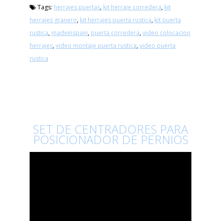
Tags:
herrajes puertas
,
kit herraje corredera
,
kit
herrajes granero
,
kit herrajes puerta rustica
,
kit puerta
rustica
,
madeinspain
,
puerta corredera
,
video colocacion
herrajes
,
video montaje puerta rustica
,
video puerta
rustica
SET DE CENTRADORES PARA
POSICIONADOR DE PERNIOS