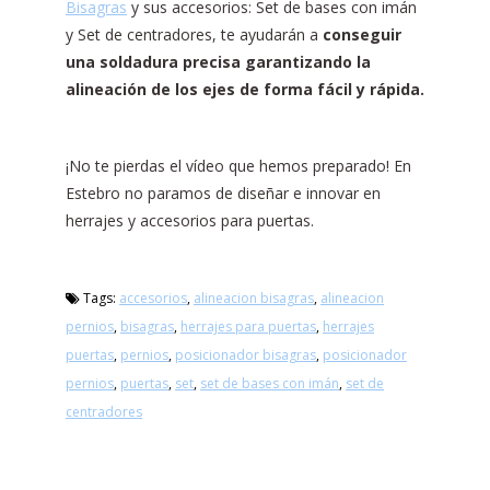
Bisagras
y sus accesorios: Set de bases con imán
y Set de centradores, te ayudarán a
conseguir
una soldadura precisa garantizando la
alineación de los ejes de forma fácil y rápida.
¡No te pierdas el vídeo que hemos preparado! En
Estebro no paramos de diseñar e innovar en
herrajes y accesorios para puertas.
Tags:
accesorios
,
alineacion bisagras
,
alineacion
pernios
,
bisagras
,
herrajes para puertas
,
herrajes
puertas
,
pernios
,
posicionador bisagras
,
posicionador
pernios
,
puertas
,
set
,
set de bases con imán
,
set de
centradores