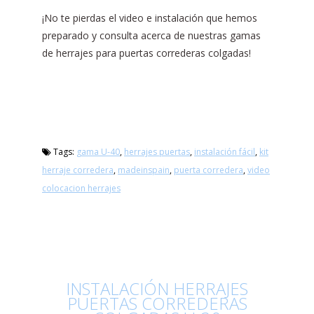
¡No te pierdas el video e instalación que hemos
preparado y consulta acerca de nuestras gamas
de herrajes para puertas correderas colgadas!
Tags:
gama U-40
,
herrajes puertas
,
instalación fácil
,
kit
herraje corredera
,
madeinspain
,
puerta corredera
,
video
colocacion herrajes
INSTALACIÓN HERRAJES
PUERTAS CORREDERAS