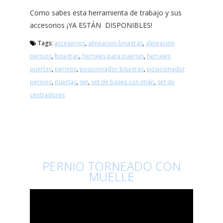
Como sabes esta herramienta de trabajo y sus
accesorios ¡YA ESTÁN DISPONIBLES!
Tags:
accesorios
,
alineacion bisagras
,
alineacion
pernios
,
bisagras
,
herrajes para puertas
,
herrajes
puertas
,
pernios
,
posicionador bisagras
,
posicionador
pernios
,
puertas
,
set
,
set de bases con imán
,
set de
centradores
PERNIO TORNEADO CON
MUELLE