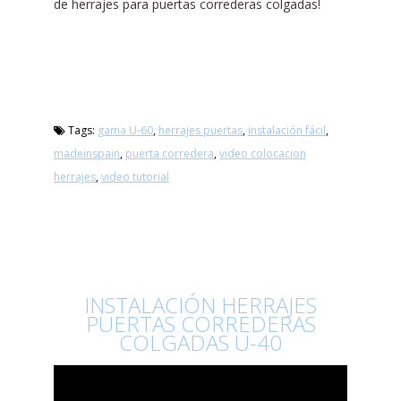
de herrajes para puertas correderas colgadas!
Tags:
gama U-60
,
herrajes puertas
,
instalación fácil
,
madeinspain
,
puerta corredera
,
video colocacion
herrajes
,
video tutorial
INSTALACIÓN HERRAJES
PUERTAS CORREDERAS
COLGADAS U-40