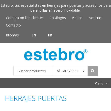
Estebro, tus especialistas en herrajes para puertas y accesorios para
barandillas en acero inoxidable.
Compra on line clientes
Catálogos
Videos
Noticias
Contacto
Idiomas:
EN
FR
All categories
Menu
≡
HERRAJES PUERTAS