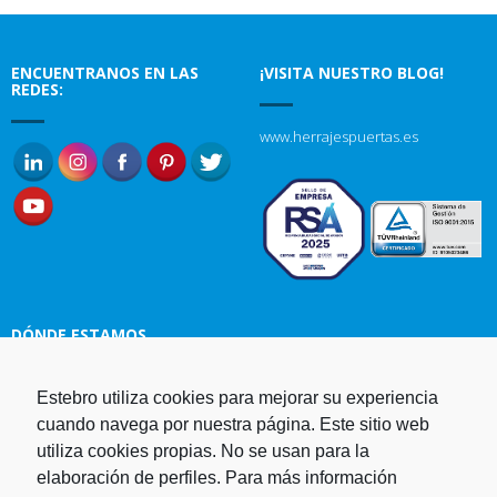
ENCUENTRANOS EN LAS
¡VISITA NUESTRO BLOG!
REDES:
www.herrajespuertas.es
DÓNDE ESTAMOS
Estebro utiliza cookies para mejorar su experiencia
Estampaciones EBRO, S.L.
cuando navega por nuestra página. Este sitio web
Polg. Ind. Malpica-Alfindén C/H
utiliza cookies propias. No se usan para la
naves 10, 12, 14 y 5 50171 La
elaboración de perfiles. Para más información
Puebla de Alfindén Zaragoza,