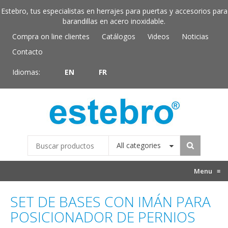
Estebro, tus especialistas en herrajes para puertas y accesorios para
barandillas en acero inoxidable.
Compra on line clientes
Catálogos
Videos
Noticias
Contacto
Idiomas:
EN
FR
All categories
Menu
≡
SET DE BASES CON IMÁN PARA
POSICIONADOR DE PERNIOS