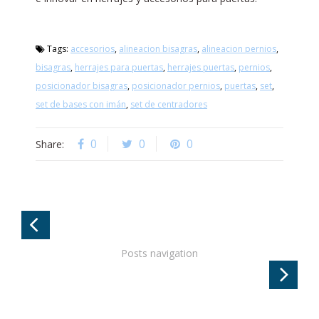
Tags:
accesorios
,
alineacion bisagras
,
alineacion pernios
,
bisagras
,
herrajes para puertas
,
herrajes puertas
,
pernios
,
posicionador bisagras
,
posicionador pernios
,
puertas
,
set
,
set de bases con imán
,
set de centradores
0
0
0
Share:
Posts navigation