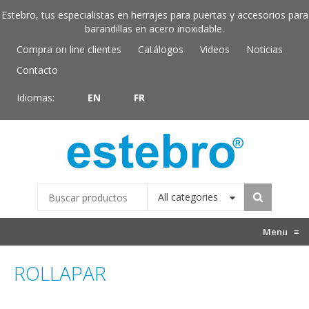
Estebro, tus especialistas en herrajes para puertas y accesorios para
barandillas en acero inoxidable.
Compra on line clientes
Catálogos
Videos
Noticias
Contacto
Idiomas:
EN
FR
All categories
Menu
≡
ROLLAPAR