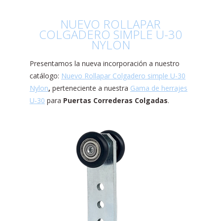
NUEVO ROLLAPAR
COLGADERO SIMPLE U-30
NYLON
Presentamos la nueva incorporación a nuestro
catálogo:
Nuevo Rollapar Colgadero simple U-30
Nylon
,
perteneciente a nuestra
Gama de herrajes
U-30
para
Puertas Correderas Colgadas
.