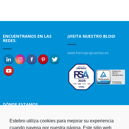
ENCUENTRANOS EN LAS
¡VISITA NUESTRO BLOG!
REDES:
www.herrajespuertas.es
DÓNDE ESTAMOS
Estebro utiliza cookies para mejorar su experiencia
Estampaciones EBRO, S.L.
cuando navega por nuestra página. Este sitio web
Polg. Ind. Malpica-Alfindén C/H