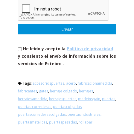
He leído y acepto la
Política de privacidad
y consiento el envío de información sobre los
servicios de Estebro .
Tags:
accesoriospuertas
,
acero
,
fabricacionamedida
,
fabricantes
,
gates
,
herraje colgado
,
herrajes
,
herrajesamedida
,
herrajespuertas
,
madeinspain
,
puertas
,
puertas correderas
,
puertascolgadas
,
puertascorrederascolgadas
,
puertasindustriales
,
puertasmetelicas
,
puertaspesadas
,
rollapar