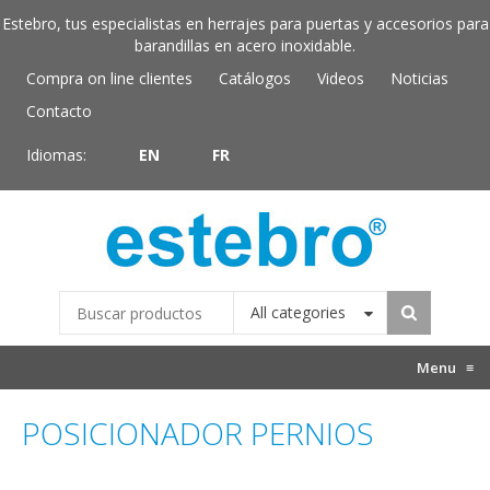
Estebro, tus especialistas en herrajes para puertas y accesorios para
barandillas en acero inoxidable.
Compra on line clientes
Catálogos
Videos
Noticias
Contacto
Idiomas:
EN
FR
All categories
Menu
≡
POSICIONADOR PERNIOS