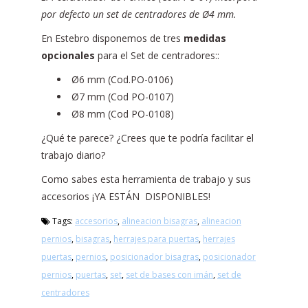
por defecto un set de centradores de Ø4 mm.
En Estebro disponemos de tres
medidas
opcionales
para el Set de centradores::
Ø6 mm (Cod.PO-0106)
Ø7 mm (Cod PO-0107)
Ø8 mm (Cod PO-0108)
¿Qué te parece? ¿Crees que te podría facilitar el
trabajo diario?
Como sabes esta herramienta de trabajo y sus
accesorios ¡YA ESTÁN DISPONIBLES!
Tags:
accesorios
,
alineacion bisagras
,
alineacion
pernios
,
bisagras
,
herrajes para puertas
,
herrajes
puertas
,
pernios
,
posicionador bisagras
,
posicionador
pernios
,
puertas
,
set
,
set de bases con imán
,
set de
centradores