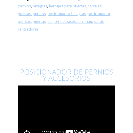
pernios
,
bisagras
,
herrajes para puertas
,
herrajes
puertas
,
pernios
,
posicionador bisagras
,
posicionador
pernios
,
puertas
,
set
,
set de bases con imán
,
set de
centradores
POSICIONADOR DE PERNIOS
Y ACCESORIOS