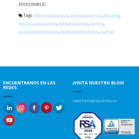
DISPONIBLE!
Tags:
alineacion bisagras
,
alineacion pernios
,
bisagras
,
herrajes para puertas
,
herrajes puertas
,
pernios
,
posicionador bisagras
,
posicionador pernios
,
puertas
ENCUENTRANOS EN LAS
¡VISITA NUESTRO BLOG!
REDES:
www.herrajespuertas.es