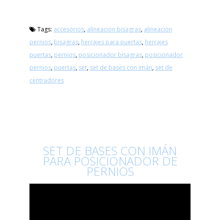
Tags:
accesorios
,
alineacion bisagras
,
alineacion
pernios
,
bisagras
,
herrajes para puertas
,
herrajes
puertas
,
pernios
,
posicionador bisagras
,
posicionador
pernios
,
puertas
,
set
,
set de bases con imán
,
set de
centradores
SET DE BASES CON IMÁN
PARA POSICIONADOR DE
PERNIOS