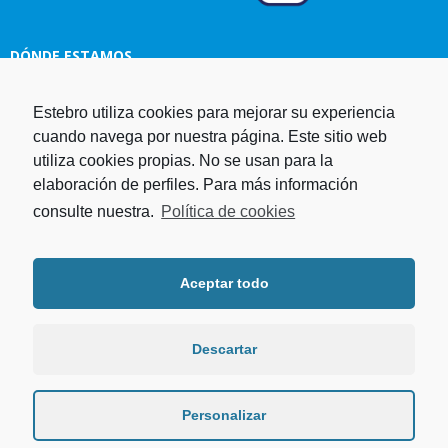
DÓNDE ESTAMOS
Estebro utiliza cookies para mejorar su experiencia
Estampaciones EBRO, S.L.
cuando navega por nuestra página. Este sitio web
Polg. Ind. Malpica-Alfindén C/H
utiliza cookies propias. No se usan para la
naves 10, 12, 14 y 5 50171 La
elaboración de perfiles. Para más información
Puebla de Alfindén Zaragoza,
España
consulte nuestra.
Política de cookies
Aviso Legal
I
Política de cookies
I
Telf. +34 976 107 288
Política de privacidad
Fax. +34 976 108 058
Aceptar todo
Programa operativo FEDER Aragón
Email.
estebro@estebro.es
2014-2020
Plan de recuperación,
transformación y resiliencia
Descartar
Programa FEDER 2021-2027
Personalizar