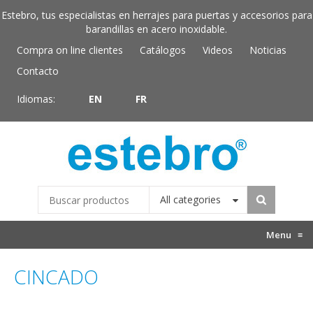
Estebro, tus especialistas en herrajes para puertas y accesorios para
barandillas en acero inoxidable.
Compra on line clientes
Catálogos
Videos
Noticias
Contacto
Idiomas:
EN
FR
All categories
Menu
≡
CINCADO