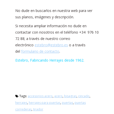
No dude en buscarlos en nuestra web para ver
sus planos, imágenes y descripción.
Si necesita ampliar información no dude en
contactar con nosotros en el teléfono +34 976 10
72 88; a través de nuestro correo
electrónico
estebro@estebro.es
o a través
del
formulario de contacto
.
Estebro, Fabricando Herrajes desde 1962.
Tags:
accesorios acero
,
acero
,
bisagras
,
cincado
,
herrajes
,
herrajes para puertas
,
puertas
,
puertas
correderas
,
tirador