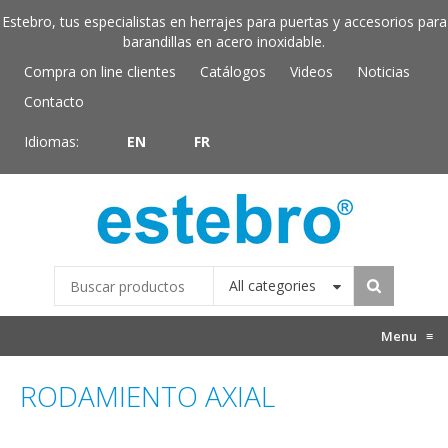
Estebro, tus especialistas en herrajes para puertas y accesorios para
barandillas en acero inoxidable.
Compra on line clientes
Catálogos
Videos
Noticias
Contacto
Idiomas:
EN
FR
All categories
Menu
≡
RODAMIENTO AXIAL