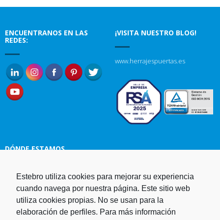
ENCUENTRANOS EN LAS
¡VISITA NUESTRO BLOG!
REDES:
www.herrajespuertas.es
DÓNDE ESTAMOS
Estebro utiliza cookies para mejorar su experiencia
Estampaciones EBRO, S.L.
cuando navega por nuestra página. Este sitio web
Polg. Ind. Malpica-Alfindén C/H
utiliza cookies propias. No se usan para la
naves 10, 12, 14 y 5 50171 La
elaboración de perfiles. Para más información
Puebla de Alfindén Zaragoza,