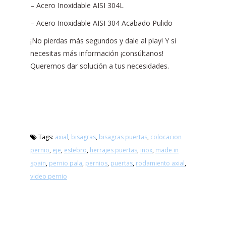
– Acero Inoxidable AISI 304L
– Acero Inoxidable AISI 304 Acabado Pulido
¡No pierdas más segundos y dale al play! Y si
necesitas más información ¡consúltanos!
Queremos dar solución a tus necesidades.
Tags:
axial
,
bisagras
,
bisagras puertas
,
colocacion
pernio
,
eje
,
estebro
,
herrajes puertas
,
inox
,
made in
spain
,
pernio pala
,
pernios
,
puertas
,
rodamiento axial
,
video pernio