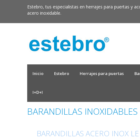
Estebro, tus especialistas en herrajes para puertas y ac
acero inoxidable.
Inicio
Estebro
Herrajes para puertas
Ba
I+D+I
BARANDILLAS INOXIDABLES
BARANDILLAS ACERO INOX LE