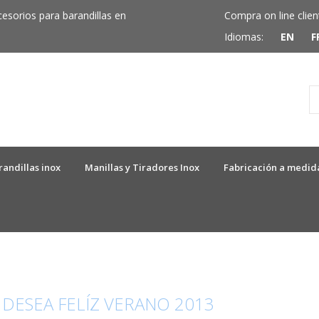
cesorios para barandillas en
Compra on line clien
Idiomas:
EN
F
randillas inox
Manillas y Tiradores Inox
Fabricación a medid
 DESEA FELÍZ VERANO 2013