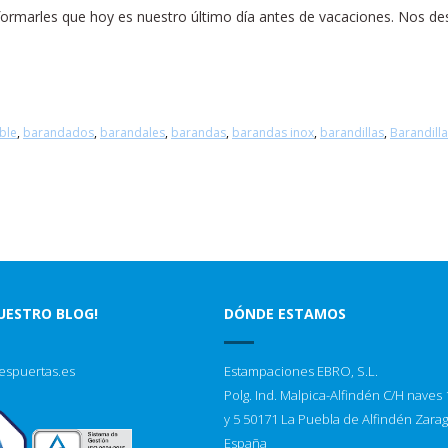
formarles que hoy es nuestro último día antes de vacaciones. Nos de
ble
,
barandados
,
barandales
,
barandas
,
barandas inox
,
barandillas
,
Barandilla
NUESTRO BLOG!
DÓNDE ESTAMOS
espuertas.es
Estampaciones EBRO, S.L.
Polg. Ind. Malpica-Alfindén C/H naves 1
y 5 50171 La Puebla de Alfindén Zara
España