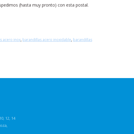
spedimos (hasta muy pronto) con esta postal.
s acero inox
,
barandillas acero inoxidable
,
barandillas
0, 12, 14
goza,