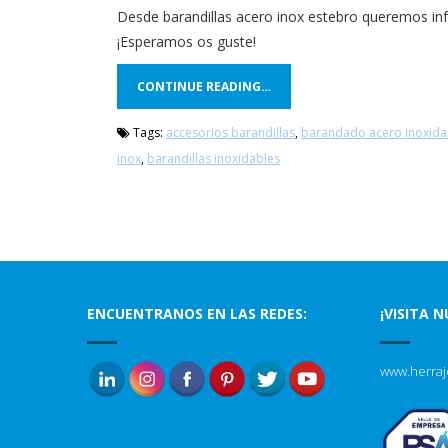
Desde barandillas acero inox estebro queremos in
¡Esperamos os guste!
CONTINUE READING…
Tags:
accesorios barandillas
,
barandado acero inoxida
inox
,
barandillas inoxidables
ENCUENTRANOS EN LAS REDES:
¡VISITA 
www.herraj