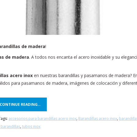
arandillas de madera
!
las de madera
. A todos nos encanta el acero inoxidable y su elegan
llas acero inox
en nuestras barandillas y pasamanos de madera? En 
idos para pasamanos de madera, imágenes de colocación y diferente
CONTINUE READING…
ags:
accesorios para barandillas acero inox
,
Barandillas acero inox
,
barandilla
 barandillas
,
tubos inox