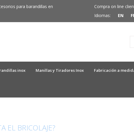
cesorios para barandillas en
Compra on line clien
Idiomas:
EN
F
randillas inox
Manillas y Tiradores Inox
Fabricación a medid
A EL BRICOLAJE?