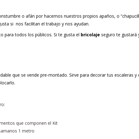
stumbre o afán por hacernos nuestros propios apaños, o “chapucilla
ta si nos facilitan el trabajo y nos ayudan.
 para todos los públicos. Si te gusta el
bricolaje
seguro te gustará y
ble que se vende pre-montado. Sirve para decorar tus escaleras y cre
locarlo.
ro:
ementos que componen el Kit
samanos 1 metro