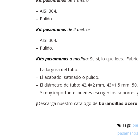
Kit pasamanos
de 1 metro.
– AISI 304.
– Pulido.
Kit pasamanos
de 2 metros.
– AISI 304.
– Pulido.
Kits pasamanos
a medida
:
Si, si, lo que lees. Fa
– La largura del tubo.
– El acabado: satinado o pulido.
– El diámetro de tubo: 42,4×2 mm, 43×1,5 mm, 5
– Y muy importante: puedes escoger los soportes 
¡Descarga nuestro catálogo de
barandillas acero
Tags:
bar
pasamanos 