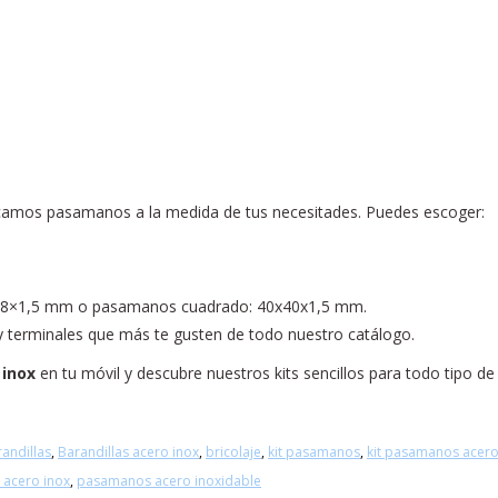
bricamos pasamanos a la medida de tus necesitades. Puedes escoger:
0,8×1,5 mm o pasamanos cuadrado: 40x40x1,5 mm.
y terminales que más te gusten de todo nuestro catálogo.
 inox
en tu móvil y descubre nuestros kits sencillos para todo tipo de
andillas
,
Barandillas acero inox
,
bricolaje
,
kit pasamanos
,
kit pasamanos acero
acero inox
,
pasamanos acero inoxidable