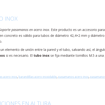
O INOX
Soporte pasamanos en acero inox
. Este producto es un accesorio par
 en concreto es válido para tubos de diámetro 42,4×2 mm y diámetro
o.
n elemento de unión entre la pared y el tubo, salvando así, el ángul
nos
si es necesario. El
tubo inox
se fija mediante tornillos M.5 a una 
as acero inox
,
barandillas acero inoxidable
,
pasamanos acero inox
,
pasamanos 
CIONES EN ALTURA