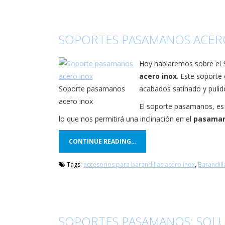
SOPORTES PASAMANOS ACER
Hoy hablaremos sobre el
acero inox
. Este soporte
Soporte pasamanos
acabados satinado y pulid
acero inox
El soporte pasamanos, es u
lo que nos permitirá una inclinación en el
pasama
CONTINUE READING…
Tags:
accesorios para barandillas acero inox
,
Barandill
SOPORTES PASAMANOS: SOLU