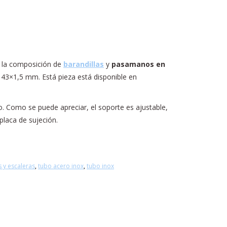
a la composición de
barandillas
y
pasamanos en
 43×1,5 mm. Está pieza está disponible en
o. Como se puede apreciar, el soporte es ajustable,
placa de sujeción.
y escaleras
,
tubo acero inox
,
tubo inox