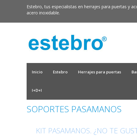
Estebro, tus especialistas en herrajes para puertas y ac
acero inoxidable.
Inicio
Estebro
Herrajes para puertas
Ba
I+D+I
SOPORTES PASAMANOS
KIT PASAMANOS. ¿NO TE GUST