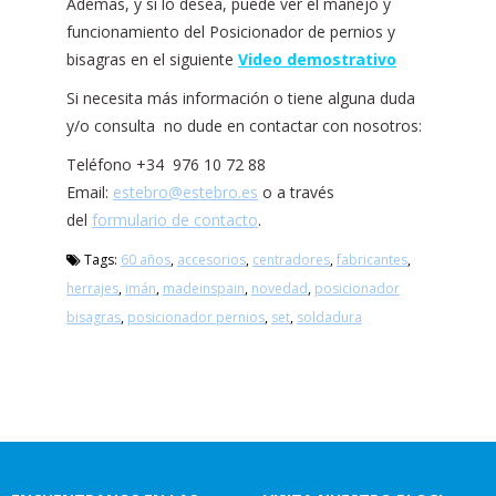
Además, y si lo desea, puede ver el manejo y
funcionamiento del Posicionador de pernios y
bisagras en el siguiente
Video demostrativo
Si necesita más información o tiene alguna duda
y/o consulta no dude en contactar con nosotros:
Teléfono +34 976 10 72 88
Email:
estebro@estebro.es
o a través
del
formulario de contacto
.
Tags:
60 años
,
accesorios
,
centradores
,
fabricantes
,
herrajes
,
imán
,
madeinspain
,
novedad
,
posicionador
bisagras
,
posicionador pernios
,
set
,
soldadura