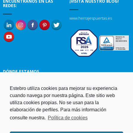
ENCUENTRANOS EN LAS
¡VISITA NUESTRO BLOG!
REDES:
www.herrajespuertas.es
DÓNDE ESTAMOS
Estampaciones EBRO, S.L.
Estebro utiliza cookies para mejorar su experiencia
Polg. Ind. Malpica-Alfindén C/H
cuando navega por nuestra página. Este sitio web
naves 10, 12, 14 y 5 50171 La
utiliza cookies propias. No se usan para la
Puebla de Alfindén Zaragoza,
elaboración de perfiles. Para más información
España
consulte nuestra.
Política de cookies
Aviso Legal
I
Política de cookies
I
Telf. +34 976 107 288
Política de privacidad