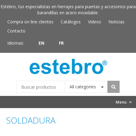
Estebro, tus especialistas en herrajes para puertas y accesorios para
barandillas en acero inoxidable.
Compra on line clientes
Catálogos
Videos
Noticias
Contacto
Idiomas:
EN
FR
All categories
Menu
≡
SOLDADURA