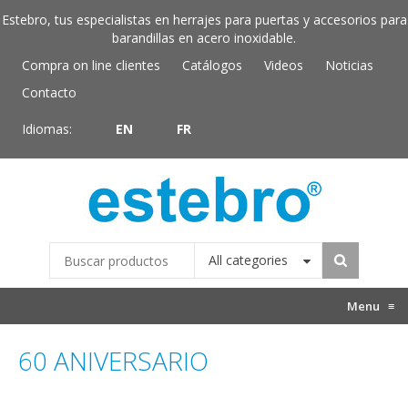
Estebro, tus especialistas en herrajes para puertas y accesorios para
barandillas en acero inoxidable.
Compra on line clientes
Catálogos
Videos
Noticias
Contacto
Idiomas:
EN
FR
All categories
Menu
≡
60 ANIVERSARIO