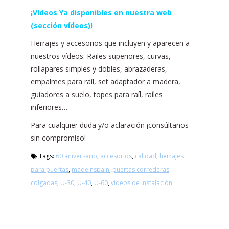
¡
Vídeos Ya disponibles en nuestra web
(sección vídeos)
!
Herrajes y accesorios que incluyen y aparecen a
nuestros vídeos: Railes superiores, curvas,
rollapares simples y dobles, abrazaderas,
empalmes para raíl, set adaptador a madera,
guiadores a suelo, topes para raíl, raíles
inferiores…
Para cualquier duda y/o aclaración ¡consúltanos
sin compromiso!
Tags:
60 aniversario
,
accesorios
,
calidad
,
herrajes
para puertas
,
madeinspain
,
puertas correderas
colgadas
,
U-30
,
U-40
,
U-60
,
videos de instalación