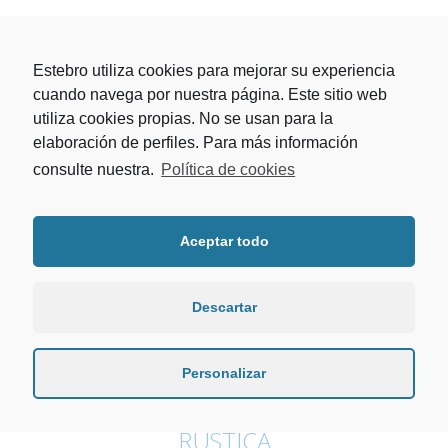
Estebro utiliza cookies para mejorar su experiencia
cuando navega por nuestra página. Este sitio web
utiliza cookies propias. No se usan para la
elaboración de perfiles. Para más información
consulte nuestra.
Política de cookies
Tags:
60 aniversario
,
coferdroza
,
feria
,
herrajes
,
Aceptar todo
herrajes para puertas
,
madeinspain
,
novedades
,
stand
Descartar
Personalizar
INSTALACIÓN PASO A PASO
DE UNA PUERTA CORREDERA
RÚSTICA