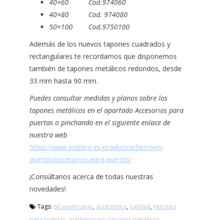
40×60 Cod.974060
40×80 Cod. 974080
50×100 Cod.9750100
Además de los nuevos tapones cuadrados y
rectangulares te recordamos que disponemos
también de tapones metálicos redondos, desde
33 mm hasta 90 mm.
Puedes consultar medidas y planos sobre los
tapones metálicos en el apartado Accesorios para
puertas o pinchando en el siguiente enlace de
nuestra web
https://www.estebro.es/productos/herrajes-
puertas/accesorios-para-puertas/
¡Consúltanos acerca de todas nuestras
novedades!
Tags:
60 aniversario
,
accesorios
,
calidad
,
herrajes
para puertas
,
madeinspain
,
tapones metálicos