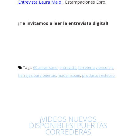
Entrevista Laura Malo
,
Estampaciones Ebro.
¡Te invitamos a leer la entrevista digital!
Tags:
60 aniversario
,
entrevista
,
ferretería y bricolaje
,
herrajes para puertas
,
madeinspain
,
productos estebro
¡VIDEOS NUEVOS
DISPONIBLES! PUERTAS
CORREDERAS