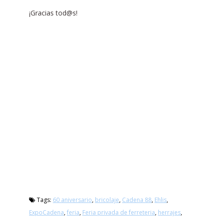
¡Gracias tod@s!
Tags:
60 aniversario
,
bricolaje
,
Cadena 88
,
Ehlis
,
ExpoCadena
,
feria
,
Feria privada de ferreteria
,
herrajes
,