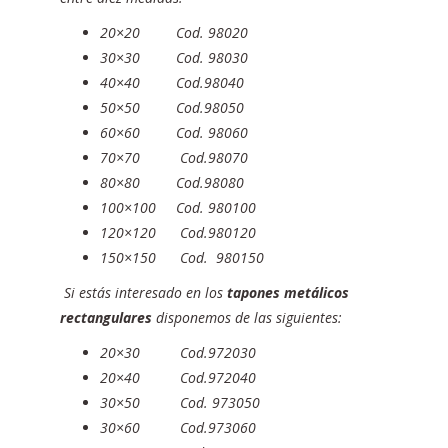
20×20 Cod. 98020
30×30 Cod. 98030
40×40 Cod.98040
50×50 Cod.98050
60×60 Cod. 98060
70×70 Cod.98070
80×80 Cod.98080
100×100 Cod. 980100
120×120 Cod.980120
150×150 Cod. 980150
Si estás interesado en los
tapones metálicos
rectangulares
disponemos de las siguientes:
20×30 Cod.972030
20×40 Cod.972040
30×50 Cod. 973050
30×60 Cod.973060