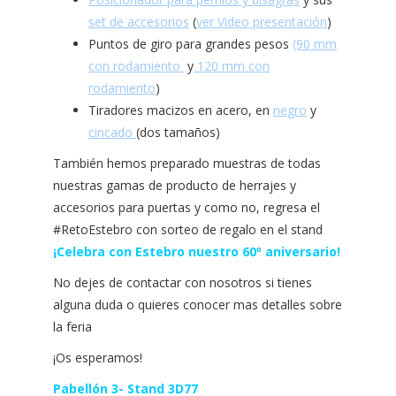
set de accesorios
(
ver Video presentación
)
Puntos de giro para grandes pesos
(90 mm
con rodamiento
y
120 mm con
rodamiento
)
Tiradores macizos en acero, en
negro
y
cincado
(dos tamaños)
También hemos preparado muestras de todas
nuestras gamas de producto de herrajes y
accesorios para puertas y como no, regresa el
#RetoEstebro con sorteo de regalo en el stand
¡Celebra con Estebro nuestro 60º aniversario!
No dejes de contactar con nosotros si tienes
alguna duda o quieres conocer mas detalles sobre
la feria
¡Os esperamos!
Pabellón 3- Stand 3D77