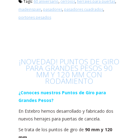
Tags:
60 aniversario
,
cerrojos
,
herrajes para puertas
,
madeinspain
,
pasadores
,
pasadores cuadrados
,
portones pesados
¡NOVEDAD! PUNTOS DE GIRO
PARA GRANDES PESOS 90
MM Y 120 MM CON
RODAMIENTO
¿Conoces nuestros Puntos de Giro para
Grandes Pesos?
En Estebro hemos desarrollado y fabricado dos
nuevos herrajes para puertas de cancela.
Se trata de los puntos de giro de
90 mm y 120
mm.