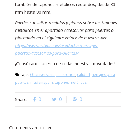
también de tapones metálicos redondos, desde 33
mm hasta 90 mm.
Puedes consultar medidas y planos sobre los tapones
metálicos en el apartado Accesorios para puertas o
pinchando en el siguiente enlace de nuestra web
https://www.estebro.es/productos/herrajes-
puertas/accesorios-para-puertas/
¡Consúltanos acerca de todas nuestras novedades!
Tags:
60 aniversario
,
accesorios
,
calidad
,
herrajes para
puertas
,
madeinspain
,
tapones metálicos
0
0
0
Share:
Comments are closed.