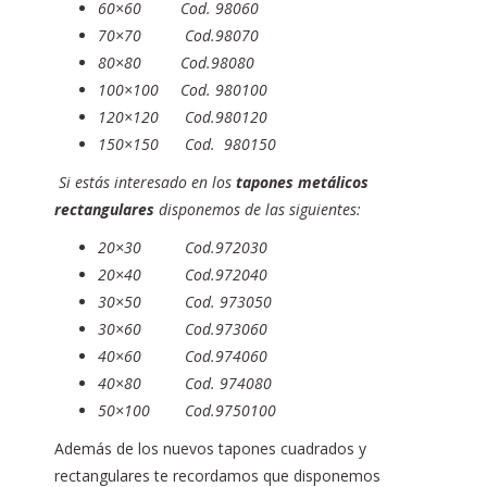
60×60 Cod. 98060
70×70 Cod.98070
80×80 Cod.98080
100×100 Cod. 980100
120×120 Cod.980120
150×150 Cod. 980150
Si estás interesado en los
tapones metálicos
rectangulares
disponemos de las siguientes:
20×30 Cod.972030
20×40 Cod.972040
30×50 Cod. 973050
30×60 Cod.973060
40×60 Cod.974060
40×80 Cod. 974080
50×100 Cod.9750100
Además de los nuevos tapones cuadrados y
rectangulares te recordamos que disponemos