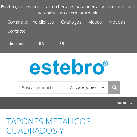
Estebro, tus especialistas en herrajes para puertas y accesorios para
barandillas en acero inoxidable.
Compra on line clientes
Catálogos
Videos
Noticias
Contacto
Idiomas:
EN
FR
All categories
Menu
≡
TAPONES METÁLICOS
CUADRADOS Y