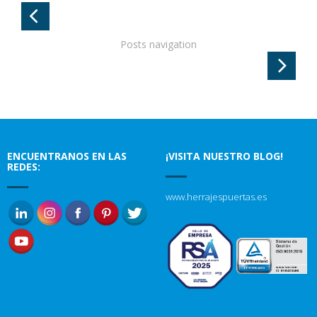
Posts navigation
ENCUENTRANOS EN LAS
¡VISITA NUESTRO BLOG!
REDES:
www.herrajespuertas.es