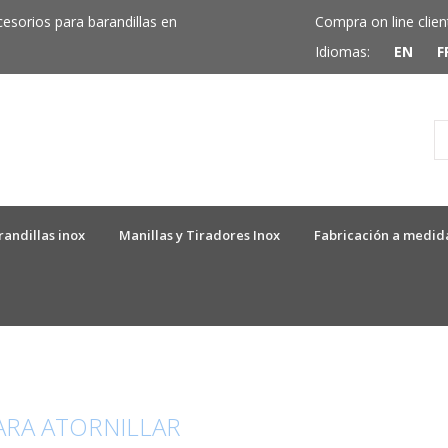
cesorios para barandillas en
Compra on line clien
Idiomas:
EN
F
randillas inox
Manillas y Tiradores Inox
Fabricación a medid
ARA ATORNILLAR