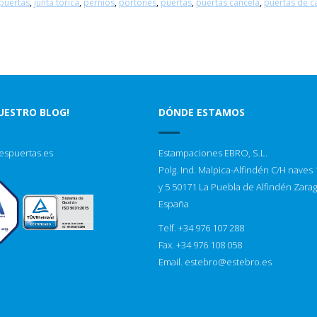
 puertas
,
junta torica
,
pernios
,
portones
,
puertas
,
puertas cancela
,
puertas de c
NUESTRO BLOG!
DÓNDE ESTAMOS
espuertas.es
Estampaciones EBRO, S.L.
Polg. Ind. Malpica-Alfindén C/H naves 1
y 5 50171 La Puebla de Alfindén Zara
España
Telf. +34 976 107 288
Fax. +34 976 108 058
Email.
estebro@estebro.es