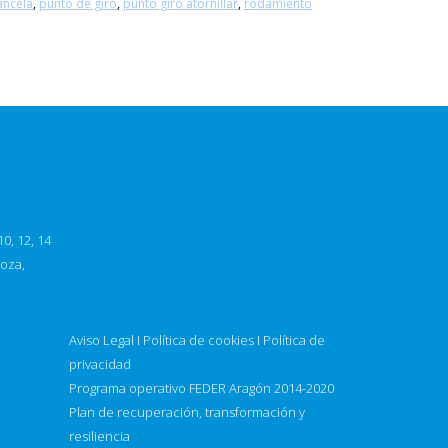
ancela
,
punto de giro
,
punto giro atornillar
,
rodamiento
0, 12, 14
goza,
Aviso Legal
I
Política de cookies
I
Política de
privacidad
Programa operativo FEDER Aragón 2014-2020
Plan de recuperación, transformación y
resiliencia