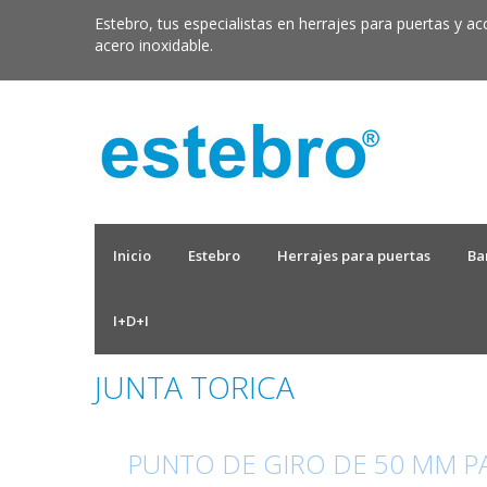
Estebro, tus especialistas en herrajes para puertas y ac
acero inoxidable.
Inicio
Estebro
Herrajes para puertas
Ba
I+D+I
JUNTA TORICA
PUNTO DE GIRO DE 50 MM P