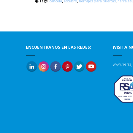
Tags:
cancela
,
estebro
,
herrajes para puertas
,
herrajes
ENCUENTRANOS EN LAS REDES:
¡VISITA 
www.herraj