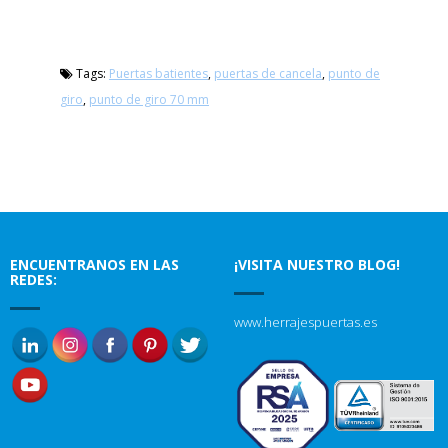
Tags:
Puertas batientes
,
puertas de cancela
,
punto de
giro
,
punto de giro 70 mm
ENCUENTRANOS EN LAS
¡VISITA NUESTRO BLOG!
REDES:
www.herrajespuertas.es