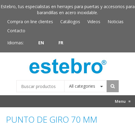
Estebro, tus especialistas en herrajes para puertas y accesorios para
barandillas en acero inoxidable.
Compra on line clientes
Catálogos
Videos
Noticias
Contacto
Idiomas:
EN
FR
All categories
Menu
≡
PUNTO DE GIRO 70 MM