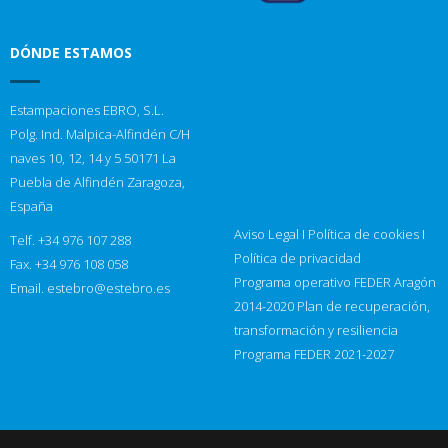
DÓNDE ESTAMOS
Estampaciones EBRO, S.L.
Polg. Ind. Malpica-Alfindén C/H
naves 10, 12, 14 y 5 50171 La
Puebla de Alfindén Zaragoza,
España
Aviso Legal
I
Política de cookies
I
Telf. +34 976 107 288
Política de privacidad
Fax. +34 976 108 058
Programa operativo FEDER Aragón
Email.
estebro@estebro.es
2014-2020
Plan de recuperación,
transformación y resiliencia
Programa FEDER 2021-2027