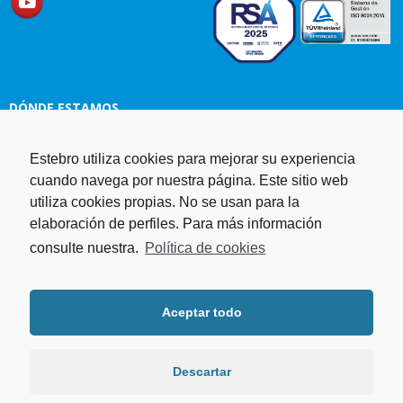
DÓNDE ESTAMOS
Estampaciones EBRO, S.L.
Estebro utiliza cookies para mejorar su experiencia
Polg. Ind. Malpica-Alfindén C/H
cuando navega por nuestra página. Este sitio web
naves 10, 12, 14 y 5 50171 La
utiliza cookies propias. No se usan para la
Puebla de Alfindén Zaragoza,
elaboración de perfiles. Para más información
España
consulte nuestra.
Política de cookies
Aviso Legal
I
Política de cookies
I
Telf. +34 976 107 288
Política de privacidad
Fax. +34 976 108 058
Aceptar todo
Programa operativo FEDER Aragón
Email.
estebro@estebro.es
2014-2020
Plan de recuperación,
transformación y resiliencia
Descartar
Programa FEDER 2021-2027