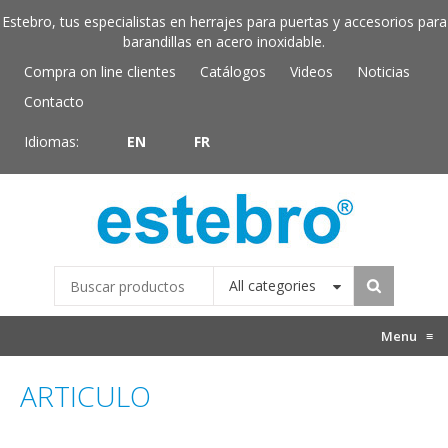
Estebro, tus especialistas en herrajes para puertas y accesorios para
barandillas en acero inoxidable.
Compra on line clientes
Catálogos
Videos
Noticias
Contacto
Idiomas:
EN
FR
All categories
Menu
≡
ARTICULO