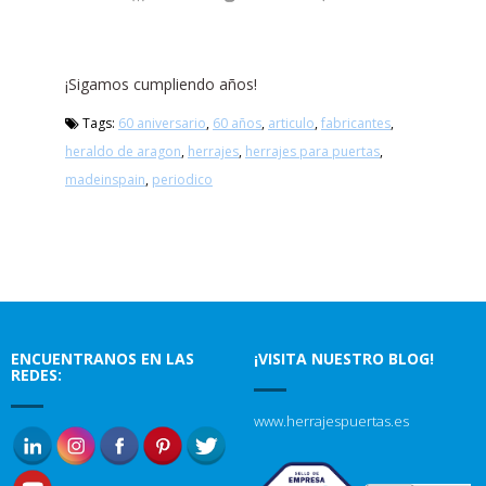
¡Sigamos cumpliendo años!
Tags:
60 aniversario
,
60 años
,
articulo
,
fabricantes
,
heraldo de aragon
,
herrajes
,
herrajes para puertas
,
madeinspain
,
periodico
ENCUENTRANOS EN LAS
¡VISITA NUESTRO BLOG!
REDES:
www.herrajespuertas.es