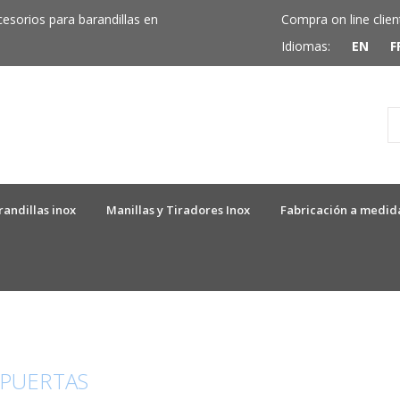
cesorios para barandillas en
Compra on line clien
Idiomas:
EN
F
randillas inox
Manillas y Tiradores Inox
Fabricación a medid
 PUERTAS