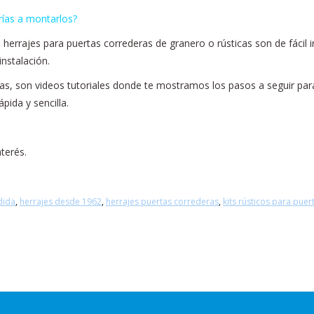
rías a montarlos?
errajes para puertas correderas de granero o rústicas son de fácil in
nstalación.
rdas, son videos tutoriales donde te mostramos los pasos a seguir par
ida y sencilla.
terés.
dida
,
herrajes desde 1962
,
herrajes puertas correderas
,
kits rústicos para pue