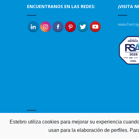
ENCUENTRANOS EN LAS REDES:
¡VISITA 
www.herraj
Estebro utiliza cookies para mejorar su experiencia cuando
usan para la elaboración de perfiles. Pa
Estebro 2015. Derechos reservados.