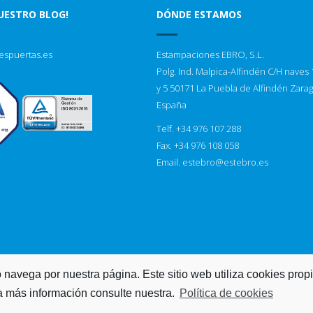
NUESTRO BLOG!
DÓNDE ESTAMOS
espuertas.es
Estampaciones EBRO, S.L.
Polg. Ind. Malpica-Alfindén C/H naves 1
y 5 50171 La Puebla de Alfindén Zara
España
Telf. +34 976 107 288
Fax. +34 976 108 058
Email.
estebro@estebro.es
 navega por nuestra página. Este sitio web utiliza cookies prop
ra más información consulte nuestra.
Política de cookies