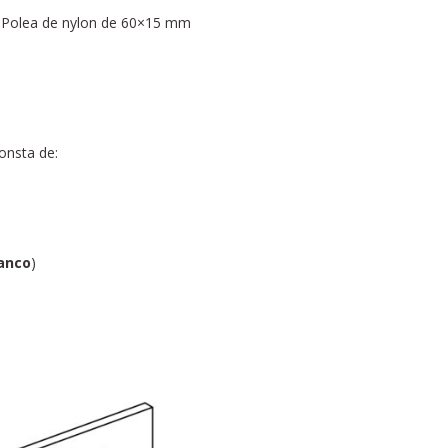
 y Polea de nylon de 60×15 mm
onsta de:
anco
)