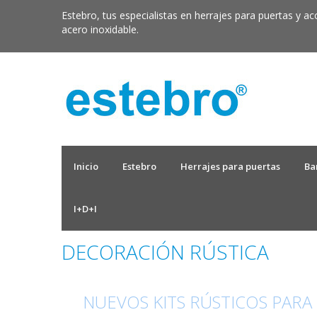
Estebro, tus especialistas en herrajes para puertas y ac
acero inoxidable.
Inicio
Estebro
Herrajes para puertas
Ba
I+D+I
DECORACIÓN RÚSTICA
NUEVOS KITS RÚSTICOS PARA