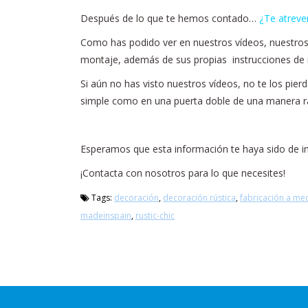
Después de lo que te hemos contado…
¿Te atreve
Como has podido ver en nuestros vídeos, nuestros h
montaje, además de sus propias instrucciones de i
Si aún no has visto nuestros vídeos, no te los pie
simple como en una puerta doble de una manera ráp
Esperamos que esta información te haya sido de in
¡Contacta con nosotros para lo que necesites!
Tags:
decoración
,
decoración rústica
,
fabricación a me
madeinspain
,
rustic-chic