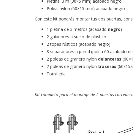
Pletina: 3 m (30×5 mm) acabado negro
Polea: nylon (60×15 mm) acabado negro
Con este kit pondrás montar tus dos puertas, cons
1 pletina de 3 metros (acabado
negro
)
2 guiadores a suelo de plástico
2 topes rústicos (acabado negro)
8 separadores a pared (polea 60 acabado ne
2 poleas de granero nylon
delanteras
(60×1
2 poleas de granero nylon
traseras
(60x15a
Tornillería
Kit completo para el montaje de 2 puertas corredera