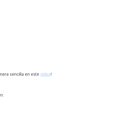
nera sencilla en este
video
!
n: