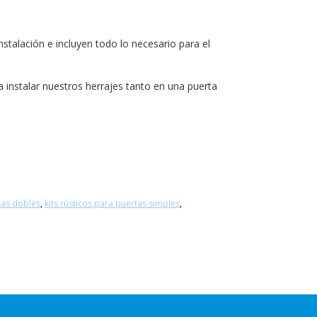
stalación e incluyen todo lo necesario para el
a instalar nuestros herrajes tanto en una puerta
rtas dobles
,
kits rústicos para puertas simples
,