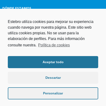
DÓNDE ESTAMOS
Estampaciones EBRO, S.L.
Estebro utiliza cookies para mejorar su experiencia
Polg. Ind. Malpica-Alfindén C/H
cuando navega por nuestra página. Este sitio web
naves 10, 12, 14 y 5 50171 La
utiliza cookies propias. No se usan para la
Puebla de Alfindén Zaragoza,
elaboración de perfiles. Para más información
España
consulte nuestra.
Política de cookies
Aviso Legal
I
Política de cookies
I
Telf. +34 976 107 288
Política de privacidad
Fax. +34 976 108 058
Aceptar todo
Programa operativo FEDER Aragón
Email.
estebro@estebro.es
2014-2020
Plan de recuperación,
transformación y resiliencia
Descartar
Programa FEDER 2021-2027
Personalizar
Estebro 2015. Derechos reservados.