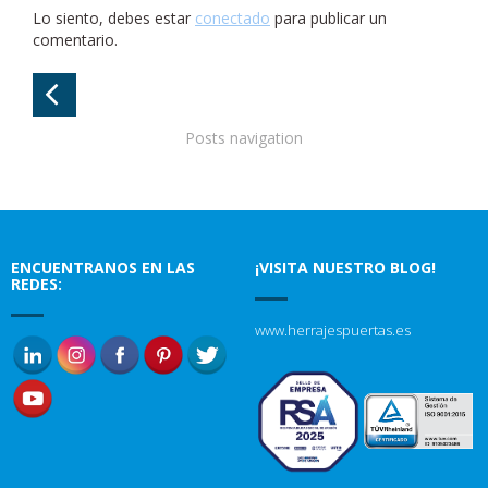
Lo siento, debes estar
conectado
para publicar un
comentario.
Posts navigation
ENCUENTRANOS EN LAS
¡VISITA NUESTRO BLOG!
REDES:
www.herrajespuertas.es