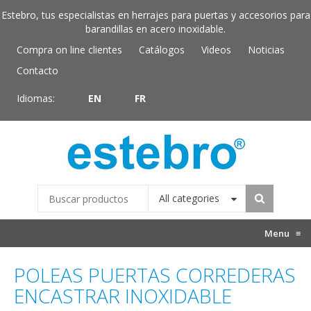
Estebro, tus especialistas en herrajes para puertas y accesorios para
barandillas en acero inoxidable.
Compra on line clientes
Catálogos
Videos
Noticias
Contacto
Idiomas:
EN
FR
All categories
Menu
≡
POLEAS PUERTAS CORREDERAS
ENCASTRAR INOXIDABLE