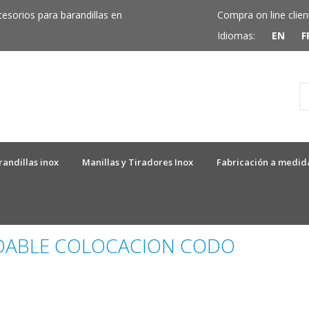
cesorios para barandillas en
Compra on line clien
Idiomas:
EN
F
randillas inox
Manillas y Tiradores Inox
Fabricación a medid
IDABLE COLOCACION CODO