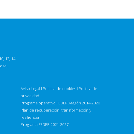
0, 12, 14
goza,
Aviso Legal
I
Política de cookies
I
Política de
privacidad
Programa operativo FEDER Aragón 2014-2020
Plan de recuperación, transformación y
resiliencia
Programa FEDER 2021-2027