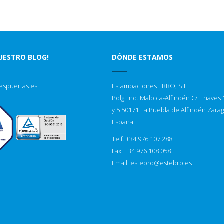
NUESTRO BLOG!
DÓNDE ESTAMOS
espuertas.es
Estampaciones EBRO, S.L.
Polg. Ind. Malpica-Alfindén C/H naves 1
y 5 50171 La Puebla de Alfindén Zara
España
Telf. +34 976 107 288
Fax. +34 976 108 058
Email.
estebro@estebro.es