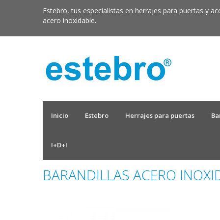
Estebro, tus especialistas en herrajes para puertas y ac
acero inoxidable.
Inicio
Estebro
Herrajes para puertas
Ba
I+D+I
BARANDILLAS ACERO INOX